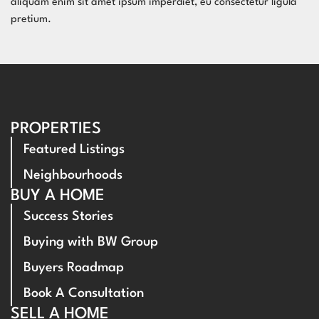
aliquam enim sit amet ipsum imperdiet, eu consectetur ligula
pretium.
PROPERTIES
Featured Listings
Neighbourhoods
BUY A HOME
Success Stories
Buying with BW Group
Buyers Roadmap
Book A Consultation
SELL A HOME